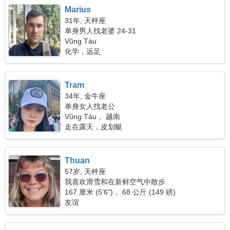
Marius
31年, 天秤座
单身男人找老婆 24-31
Vũng Tàu
化学，远足
Tram
34年, 金牛座
单身女人找老公
Vũng Tàu， 越南
走在露天，皮划艇
Thuan
57岁, 天秤座
我喜欢滑雪和在新鲜空气中散步
167 厘米 (5'6")， 68 公斤 (149 磅)
友谊