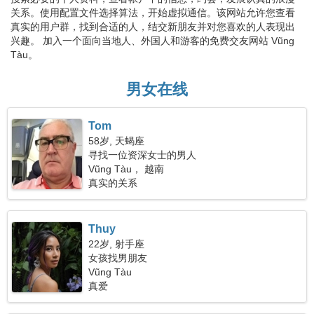
关系。使用配置文件选择算法，开始虚拟通信。该网站允许您查看
真实的用户群，找到合适的人，结交新朋友并对您喜欢的人表现出
兴趣。 加入一个面向当地人、外国人和游客的免费交友网站 Vũng
Tàu。
男女在线
Tom
58岁, 天蝎座
寻找一位资深女士的男人
Vũng Tàu， 越南
真实的关系
Thuy
22岁, 射手座
女孩找男朋友
Vũng Tàu
真爱