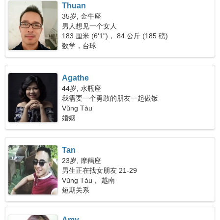
Thuan
35岁, 金牛座
男人想见一个女人
183 厘米 (6'1")， 84 公斤 (185 磅)
数学，台球
Agathe
44岁, 水瓶座
我需要一个勇敢的朋友一起做饭
Vũng Tàu
婚姻
Tan
23岁, 摩羯座
男生正在找女朋友 21-29
Vũng Tàu， 越南
短期关系
Amy