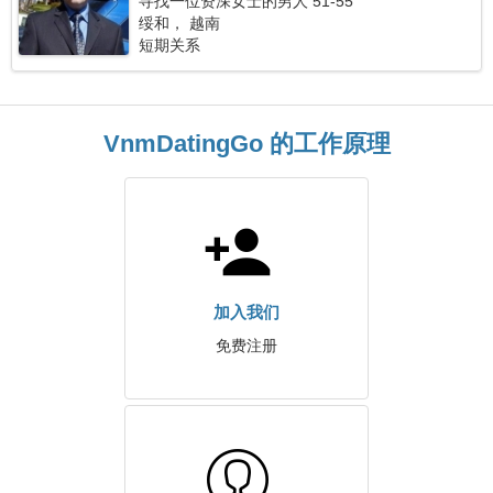
寻找一位资深女士的男人 51-55
绥和， 越南
短期关系
VnmDatingGo 的工作原理
加入我们
免费注册