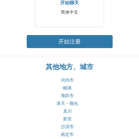
开始聊天
简体中文
开始注册
其他地方、城市
河内市
岘港
海防市
承天－顺化
龙川
新安
沙沥市
南定市