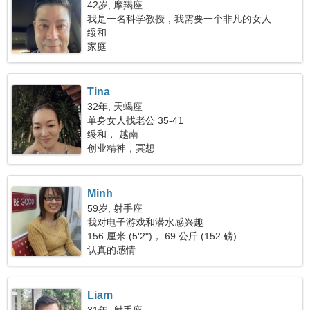
42岁, 摩羯座
我是一名科学教授，我需要一个非凡的女人
绥和
家庭
Tina
32年, 天蝎座
单身女人找老公 35-41
绥和， 越南
创业精神，冥想
Minh
59岁, 射手座
我对电子游戏和潜水感兴趣
156 厘米 (5'2")， 69 公斤 (152 磅)
认真的感情
Liam