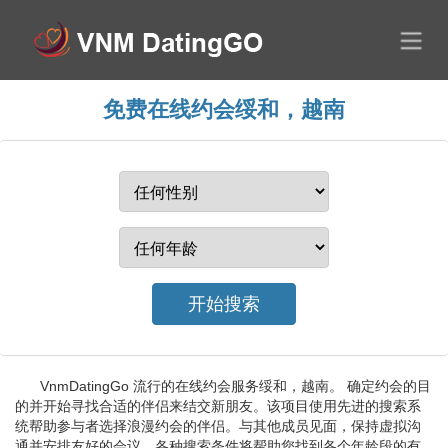
免费在线约会绥和，越南
VnmDatingGo 流行的在线约会服务绥和，越南。 确定约会的目
的并开始寻找合适的伴侣来结交新朋友。该项目使用先进的搜索系
统帮助参与者选择浪漫约会的伴侣。与其他成员见面，保持虚拟沟
通并安排友好的会议。各种搜索条件将帮助您找到各个年龄段的有