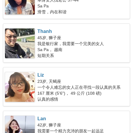
单身女人找老公 37-44
Sa Pa
滑雪，内在和谐
Thanh
45岁, 狮子座
我是银行家，我需要一个完美的女人
Sa Pa， 越南
短期关系
Liz
23岁, 天蝎座
一个令人难忘的女人正在寻找一段认真的关系
167 厘米 (5'6")， 49 公斤 (108 磅)
认真的感情
Lan
42岁, 狮子座
我需要一个精力充沛的朋友一起远足