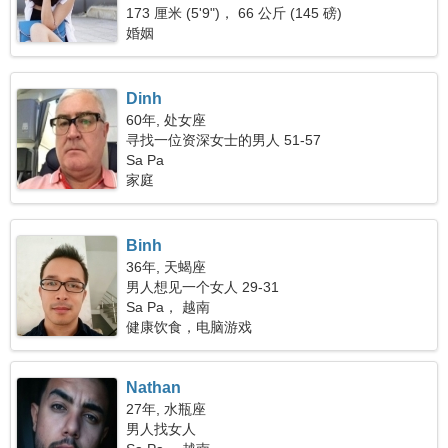
173 厘米 (5'9")， 66 公斤 (145 磅)
婚姻
Dinh
60年, 处女座
寻找一位资深女士的男人 51-57
Sa Pa
家庭
Binh
36年, 天蝎座
男人想见一个女人 29-31
Sa Pa， 越南
健康饮食，电脑游戏
Nathan
27年, 水瓶座
男人找女人