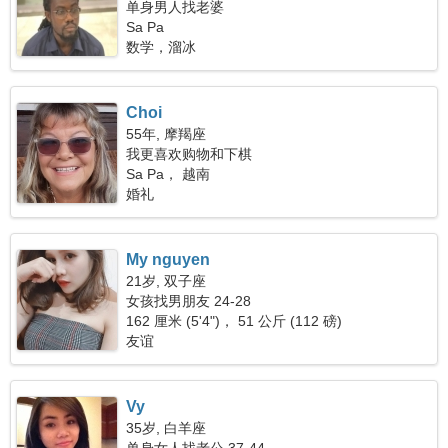
单身男人找老婆
Sa Pa
数学，溜冰
Choi
55年, 摩羯座
我更喜欢购物和下棋
Sa Pa， 越南
婚礼
My nguyen
21岁, 双子座
女孩找男朋友 24-28
162 厘米 (5'4")， 51 公斤 (112 磅)
友谊
Vy
35岁, 白羊座