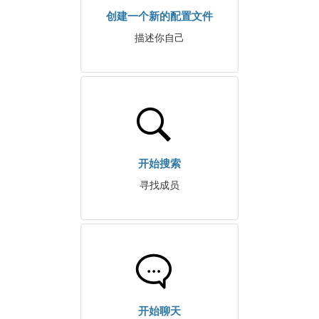
创建一个新的配置文件
描述你自己
开始搜索
寻找成员
开始聊天