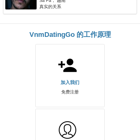
Sa Pa， 越南
真实的关系
VnmDatingGo 的工作原理
加入我们
免费注册