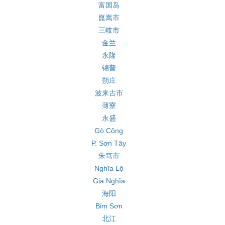
富国岛
崑嵩市
三岐市
金兰
永隆
锦普
朔庄
波来古市
薄寮
永盛
Gò Công
P. Sơn Tây
朱笃市
Nghĩa Lộ
Gia Nghĩa
海阳
Bỉm Sơn
北江