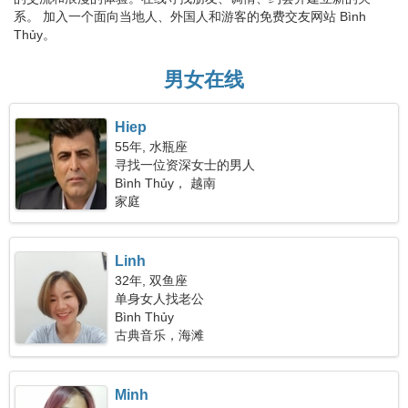
系。 加入一个面向当地人、外国人和游客的免费交友网站 Bình
Thủy。
男女在线
Hiep
55年, 水瓶座
寻找一位资深女士的男人
Bình Thủy， 越南
家庭
Linh
32年, 双鱼座
单身女人找老公
Bình Thủy
古典音乐，海滩
Minh