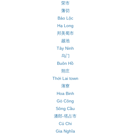
荣市
藩切
Bảo Lộc
Hạ Long
邦美蜀市
越池
Tây Ninh
乌门
Buôn Hồ
朔庄
Thới Lai town
薄寮
Hoa Binh
Gò Công
Sông Cầu
潘郎-塔占市
Củ Chi
Gia Nghĩa