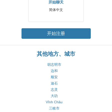
开始聊天
简体中文
开始注册
其他地方、城市
胡志明市
边和
顺安
迪石
志灵
大叻
Vĩnh Châu
三岐市