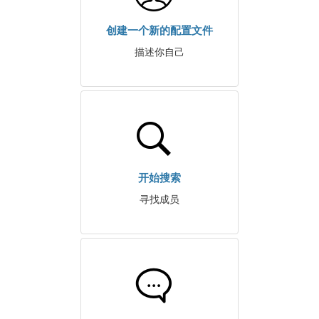
创建一个新的配置文件
描述你自己
开始搜索
寻找成员