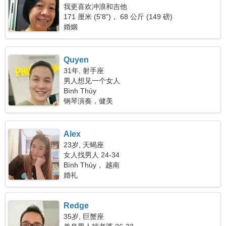
我更喜欢冲浪和吉他
171 厘米 (5'8")， 68 公斤 (149 磅)
婚姻
Quyen
31年, 射手座
男人想见一个女人
Bình Thủy
钢琴演奏，健美
Alex
23岁, 天蝎座
女人找男人 24-34
Bình Thủy， 越南
婚礼
Redge
35岁, 巨蟹座