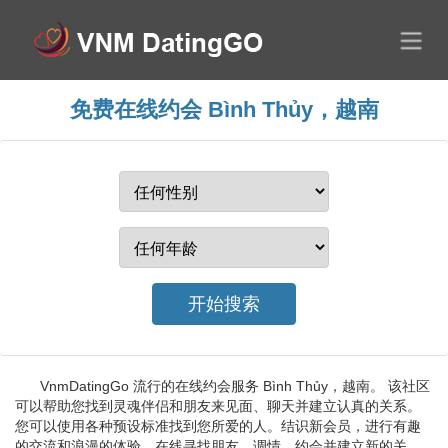
免费在线约会 Bình Thủy，越南
VnmDatingGo 流行的在线约会服务 Bình Thủy，越南。 该社区
可以帮助您找到灵魂伴侣和朋友来见面、聊天并建立认真的关系。
您可以使用各种预设标准找到您所爱的人。结识新会员，进行有趣
的交流和浪漫的体验。在线寻找朋友、调情、约会并建立新的关