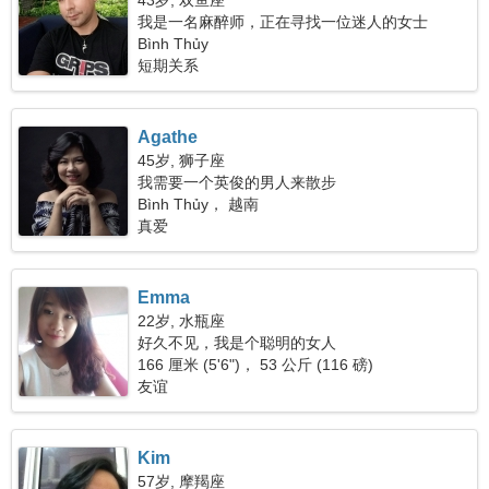
43岁, 双鱼座
我是一名麻醉师，正在寻找一位迷人的女士
Bình Thủy
短期关系
Agathe
45岁, 狮子座
我需要一个英俊的男人来散步
Bình Thủy， 越南
真爱
Emma
22岁, 水瓶座
好久不见，我是个聪明的女人
166 厘米 (5'6")， 53 公斤 (116 磅)
友谊
Kim
57岁, 摩羯座