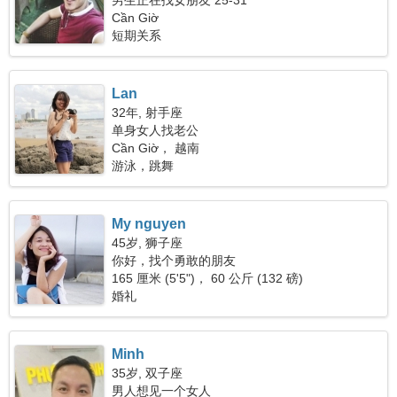
男生正在找女朋友 25-31
Cần Giờ
短期关系
Lan
32年, 射手座
单身女人找老公
Cần Giờ， 越南
游泳，跳舞
My nguyen
45岁, 狮子座
你好，找个勇敢的朋友
165 厘米 (5'5")， 60 公斤 (132 磅)
婚礼
Minh
35岁, 双子座
男人想见一个女人