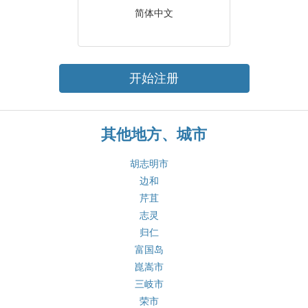
简体中文
开始注册
其他地方、城市
胡志明市
边和
芹苴
志灵
归仁
富国岛
崑嵩市
三岐市
荣市